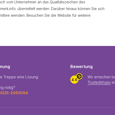
uch vom Unternehmer an das Qualitätszeichen des
merk.info
. übermittelt werden. Darüber hinaus können Sie sich
mmittee wenden. Besuchen Sie die Website für weitere
enung
Bewertung
de Treppe eine Lösung.
Wir erreichen b
4.6
Trustedshops
e
ng nötig?
(0)35-2063094