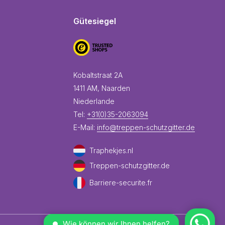
Gütesiegel
Kobaltstraat 2A
1411 AM, Naarden
Niederlande
Tel:
+31(0)35-2063094
E-Mail:
info@treppen-schutzgitter.de
Traphekjes.nl
Treppen-schutzgitter.de
Barriere-securite.fr