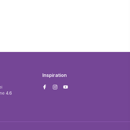
Inspiration
ei
ine
4.6