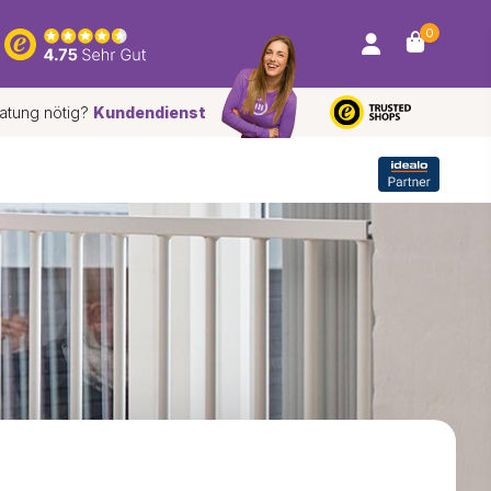
0
atung nötig?
Kundendienst
r
Kostenloser
Versand und Rückversand*