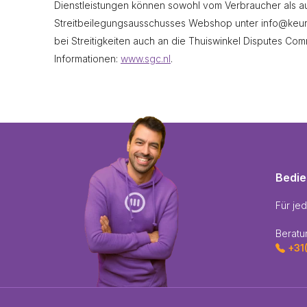
Dienstleistungen können sowohl vom Verbraucher als a
Streitbeilegungsausschusses Webshop unter
info@keur
bei Streitigkeiten auch an die Thuiswinkel Disputes Co
Informationen:
www.sgc.nl
.
Bedi
Für je
Beratu
+31