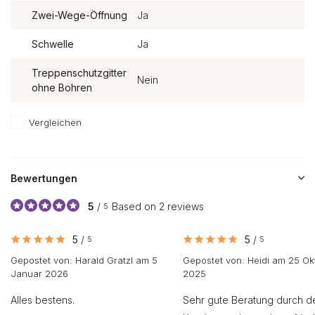
Zwei-Wege-Öffnung
Ja
Schwelle
Ja
Treppenschutzgitter
Nein
ohne Bohren
Vergleichen
Bewertungen
5
/
Based on 2 reviews
5
5
/
5
/
5
5
Gepostet von:
Harald Gratzl
am 5
Gepostet von:
Heidi
am 25 Ok
Januar 2026
2025
Alles bestens.
Sehr gute Beratung durch d