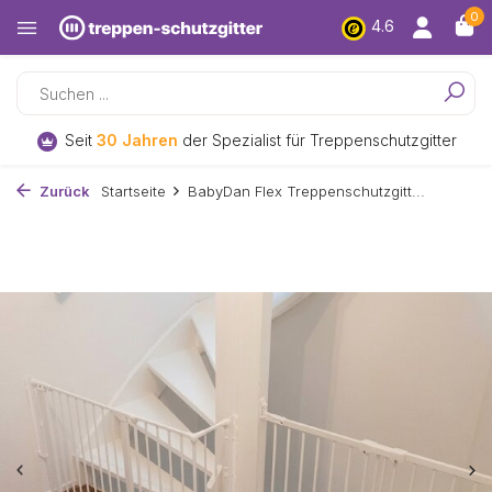
0
4.6
Kostenloser
Versand und Rückversand*
Zurück
Startseite
BabyDan Flex Treppenschutzgitt...