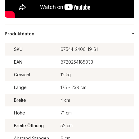
Produktdaten
SKU
67544-2400-19_S1
EAN
8720254185033
Gewicht
12 kg
Länge
175 - 238 cm
Breite
4 cm
Höhe
71 cm
Breite Öffnung
52 cm
Abstand Stangen
6 cm