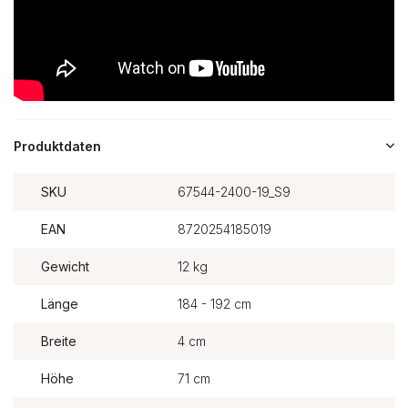
Produktdaten
SKU
67544-2400-19_S9
EAN
8720254185019
Gewicht
12 kg
Länge
184 - 192 cm
Breite
4 cm
Höhe
71 cm