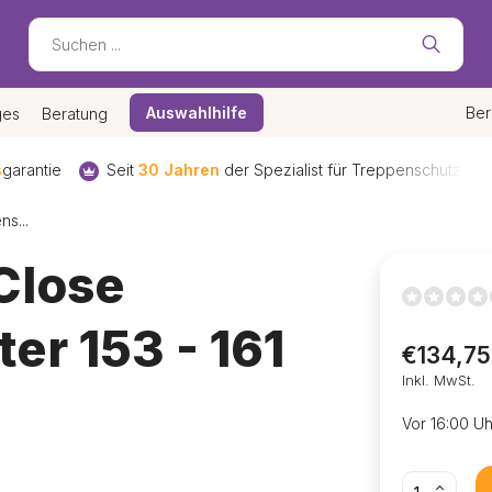
Auswahlhilfe
Ber
ges
Beratung
ür Treppenschutzgitter
Kostenloser
Versand und Rückversand
s...
Close
er 153 - 161
€134,75
Inkl. MwSt.
Vor 16:00 Uh