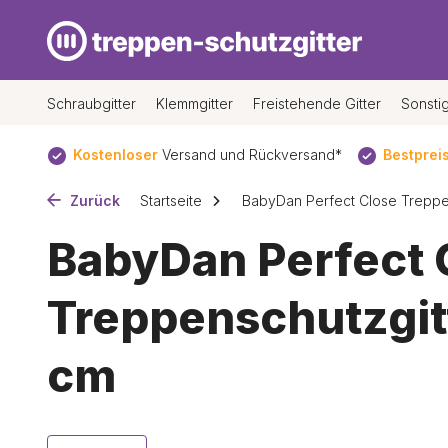
Schraubgitter
Klemmgitter
Freistehende Gitter
Sonsti
sand*
Bestpreis
garantie
Seit
30 Jahren
der Spezialist f
Zurück
Startseite
BabyDan Perfect Close Treppen
BabyDan Perfect 
Treppenschutzgitt
cm