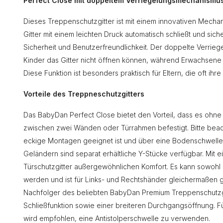
Perfect Close mit doppeltem Verriegelungsmechanismu
Dieses Treppenschutzgitter ist mit einem innovativen Mechani
Gitter mit einem leichten Druck automatisch schließt und sich
Sicherheit und Benutzerfreundlichkeit. Der doppelte Verrieg
Kinder das Gitter nicht öffnen können, während Erwachsene
Diese Funktion ist besonders praktisch für Eltern, die oft ihr
Vorteile des Treppneschutzgitters
Das BabyDan Perfect Close bietet den Vorteil, dass es ohne
zwischen zwei Wänden oder Türrahmen befestigt. Bitte beacht
eckige Montagen geeignet ist und über eine Bodenschwelle 
Geländern sind separat erhältliche Y-Stücke verfügbar. Mit 
Türschutzgitter außergewöhnlichen Komfort. Es kann sowohl
werden und ist für Links- und Rechtshänder gleichermaßen g
Nachfolger des beliebten BabyDan Premium Treppenschutzgi
Schließfunktion sowie einer breiteren Durchgangsöffnung.
wird empfohlen, eine Antistolperschwelle zu verwenden.