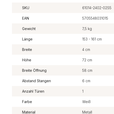
SKU
61014-2402-02S5
EAN
5705548031015
Gewicht
7,5 kg
Länge
153 - 161 cm
Breite
4 cm
Höhe
72 cm
Breite Öffnung
58 cm
Abstand Stangen
6 cm
Anzahl Türen
1
Farbe
Weiß
Material
Metall