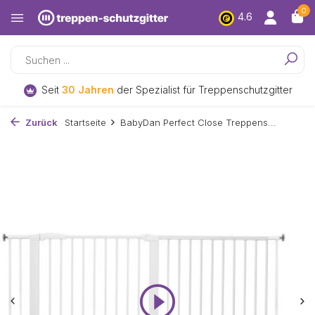
0
4.6
Kostenloser
Versand und Rückversand*
Zurück
Startseite
BabyDan Perfect Close Treppens...