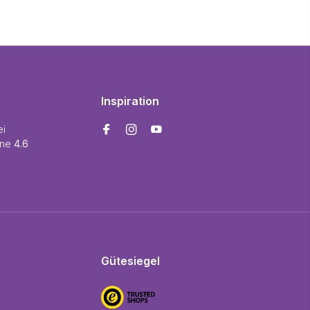
Inspiration
ei
ine
4.6
Gütesiegel