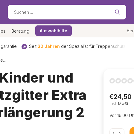
Auswahlhilfe
Ber
ges
Beratung
s
garantie
Seit
30 Jahren
der Spezialist für Treppenschutzgitte
...
Kinder und
zgitter Extra
€24,50
Inkl. MwSt.
rlängerung 2
Vor 16:00 Uh