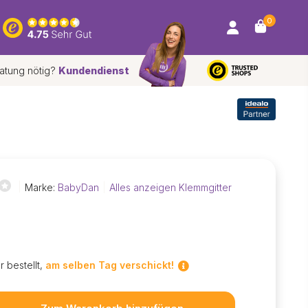
0
atung nötig?
Kundendienst
r
Kostenloser
Versand und Rückversand*
Marke:
BabyDan
Alles anzeigen Klemmgitter
r bestellt,
am selben Tag verschickt!