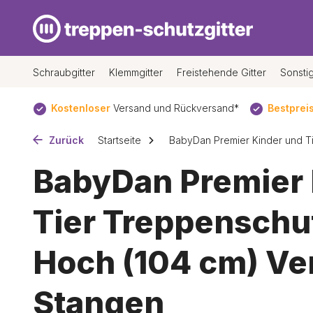
Schraubgitter
Klemmgitter
Freistehende Gitter
Sonsti
itter
Kostenloser
Versand und Rückversand*
Bestprei
Zurück
Startseite
BabyDan Premier Kinder und Tie
BabyDan Premier 
Tier Treppenschut
Hoch (104 cm) Ve
Stangen