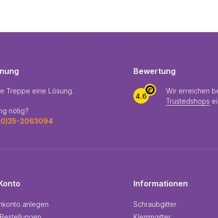
enung
Bewertung
de Treppe eine Lösung.
Wir erreichen b
4.6
Trustedshops
e
ng nötig?
(0)35-2063094
Konto
Informationen
nkonto anlegen
Schraubgitter
Bestellungen
Klemmgitter