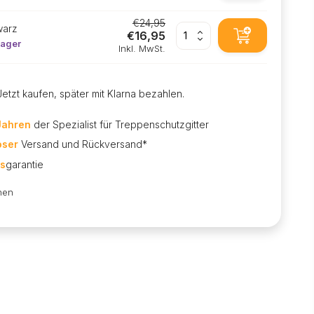
€24,95
warz
€16,95
Lager
Inkl. MwSt.
Jetzt kaufen, später mit Klarna bezahlen.
Jahren
der Spezialist für Treppenschutzgitter
oser
Versand und Rückversand*
is
garantie
hen