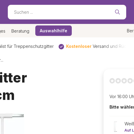
Auswahlhilfe
Ber
ges
Beratung
ür Treppenschutzgitter
Kostenloser
Versand und Rückversand
..
tter
cm
Vor 16:00 Uh
Bitte wähle
Wei
Auf 