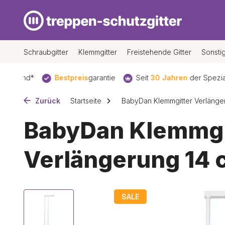
Schraubgitter
Klemmgitter
Freistehende Gitter
Sonsti
sand*
Bestpreis
garantie
Seit
30 Jahren
der Spezialist f
Zurück
Startseite
BabyDan Klemmgitter Verlänger.
BabyDan Klemmgi
Verlängerung 14 
SALE