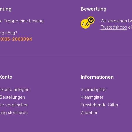
enung
Bewertung
de Treppe eine Lösung.
Wir erreichen b
4.6
Trustedshops
e
ng nötig?
(0)35-2063094
Konto
Informationen
nkonto anlegen
Schraubgitter
Bestellungen
Klemmgitter
te vergleichen
Freistehende Gitter
lung stornieren
Zubehör