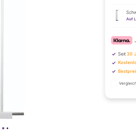
Sch
Auf 
Seit
30 
Kostenl
Bestpre
Vergleic