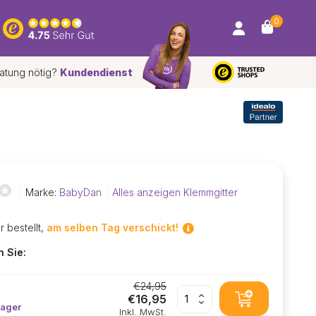
0
atung nötig?
Kundendienst
*
Marke:
BabyDan
Alles anzeigen Klemmgitter
r bestellt,
am selben Tag verschickt!
n Sie:
€24,95
ß
€16,95
Lager
Inkl. MwSt.