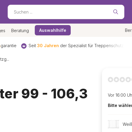
Auswahlhilfe
Ber
ges
Beratung
ür Treppenschutzgitter
Kostenloser
Versand und Rückversand
zg...
er 99 - 106,3
Vor 16:00 Uh
Bitte wähle
Wei