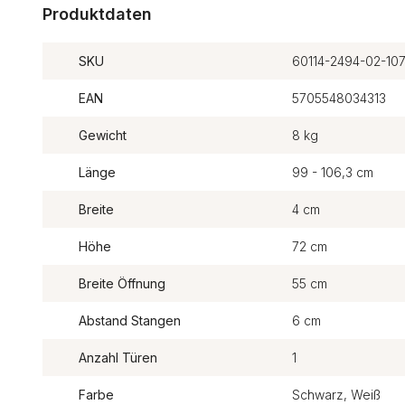
Produktdaten
SKU
60114-2494-02-10
EAN
5705548034313
Gewicht
8 kg
Länge
99 - 106,3 cm
Breite
4 cm
Höhe
72 cm
Breite Öffnung
55 cm
Abstand Stangen
6 cm
Anzahl Türen
1
Farbe
Schwarz, Weiß