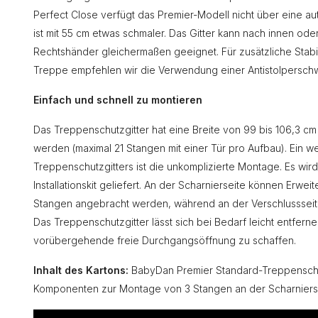
Perfect Close verfügt das Premier-Modell nicht über eine au
ist mit 55 cm etwas schmaler. Das Gitter kann nach innen ode
Rechtshänder gleichermaßen geeignet. Für zusätzliche Stab
Treppe empfehlen wir die Verwendung einer Antistolperschw
Einfach und schnell zu montieren
Das Treppenschutzgitter hat eine Breite von 99 bis 106,3 cm
werden (maximal 21 Stangen mit einer Tür pro Aufbau). Ein w
Treppenschutzgitters ist die unkomplizierte Montage. Es wir
Installationskit geliefert. An der Scharnierseite können Erwe
Stangen angebracht werden, während an der Verschlussseit
Das Treppenschutzgitter lässt sich bei Bedarf leicht entfer
vorübergehende freie Durchgangsöffnung zu schaffen.
Inhalt des Kartons:
BabyDan Premier Standard-Treppenschut
Komponenten zur Montage von 3 Stangen an der Scharniersei