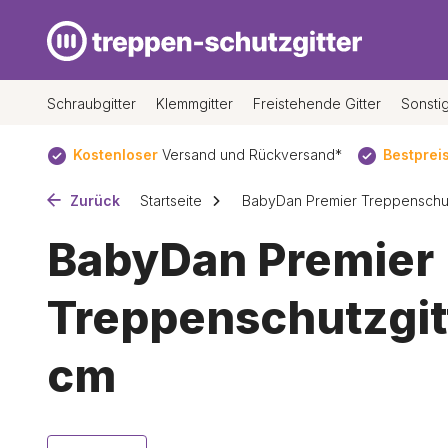
Schraubgitter
Klemmgitter
Freistehende Gitter
Sonsti
sand*
Bestpreis
garantie
Seit
30 Jahren
der Spezialist f
Zurück
Startseite
BabyDan Premier Treppenschut
BabyDan Premier
Treppenschutzgitt
cm