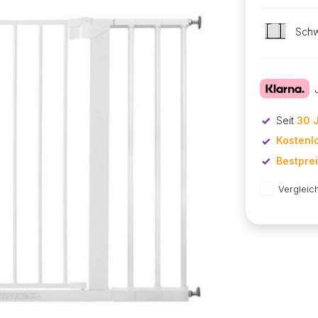
Sch
Seit
30 
Kostenl
Bestpre
Vergleic