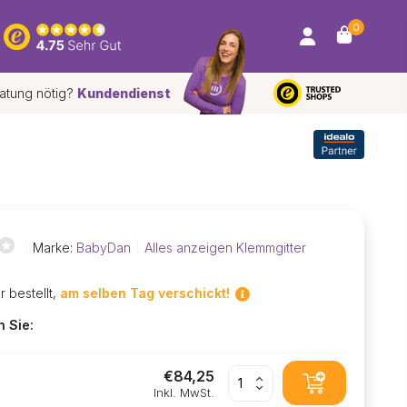
0
atung nötig?
Kundendienst
*
Marke:
BabyDan
Alles anzeigen Klemmgitter
r bestellt,
am selben Tag verschickt!
n Sie:
€84,25
ß
Inkl. MwSt.