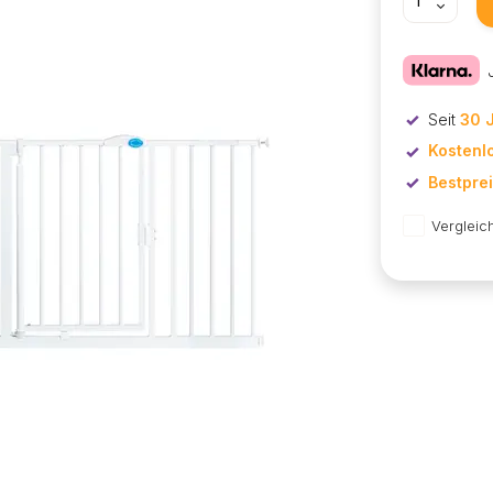
Seit
30 
Kostenl
Bestpre
Vergleic