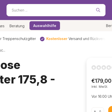
Auswahlhilfe
Ber
ges
Beratung
chutzgitter
Kostenloser
Versand und Rückversand*
Bes
c...
lose
er 175,8 -
€179,00
Inkl. MwSt.
Vor 16:00 Uh