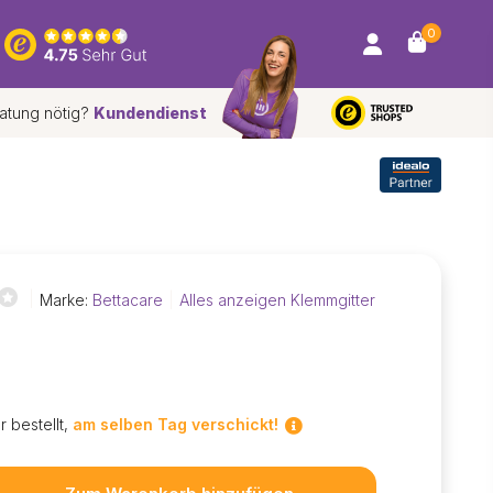
0
atung nötig?
Kundendienst
tpreis
garantie
Seit
30 Jahren
der Spezialist für Treppenschut
Marke:
Bettacare
Alles anzeigen Klemmgitter
r bestellt,
am selben Tag verschickt!