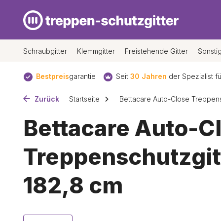
Schraubgitter
Klemmgitter
Freistehende Gitter
Sonsti
Bestpreis
garantie
Seit
30 Jahren
der Spezialist für Treppens
Zurück
Startseite
Bettacare Auto-Close Treppens
Bettacare Auto-C
Treppenschutzgitt
182,8 cm