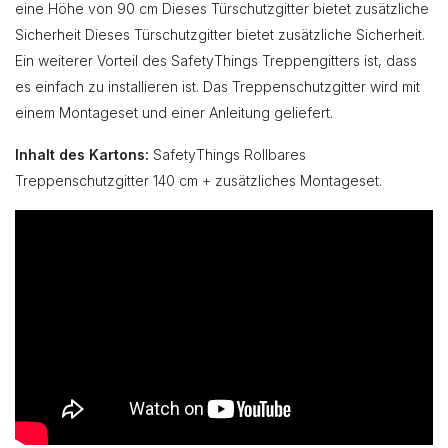
eine Höhe von 90 cm Dieses Türschutzgitter bietet zusätzliche
Sicherheit Dieses Türschutzgitter bietet zusätzliche Sicherheit.
Ein weiterer Vorteil des SafetyThings Treppengitters ist, dass
es einfach zu installieren ist. Das Treppenschutzgitter wird mit
einem Montageset und einer Anleitung geliefert.
Inhalt des Kartons:
SafetyThings Rollbares
Treppenschutzgitter 140 cm + zusätzliches Montageset.