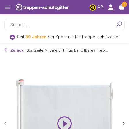
0
4.6
Kostenloser
Versand und Rückversand*
Zurück
Startseite
SafetyThings Einrollbares Trep...